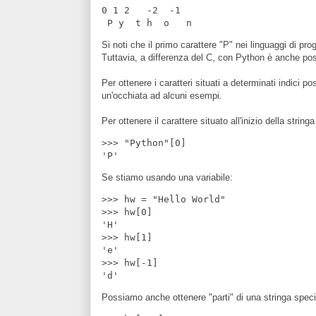
0 1 2   -2  -1

Si noti che il primo carattere "P" nei linguaggi di pr
Tuttavia, a differenza del C, con Python è anche possib
Per ottenere i caratteri situati a determinati indici p
un'occhiata ad alcuni esempi.
Per ottenere il carattere situato all'inizio della stri
>>> "Python"[0]

Se stiamo usando una variabile:
>>> hw = "Hello World"

>>> hw[0]

'H'

>>> hw[1]

'e'

>>> hw[-1]

Possiamo anche ottenere "parti" di una stringa specifi