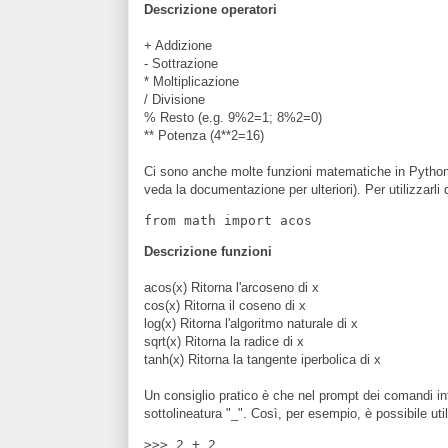
Descrizione operatori
+ Addizione
- Sottrazione
* Moltiplicazione
/ Divisione
% Resto (e.g. 9%2=1; 8%2=0)
** Potenza (4**2=16)
Ci sono anche molte funzioni matematiche in Python
veda la documentazione per ulteriori). Per utilizzar
Descrizione funzioni
acos(x) Ritorna l'arcoseno di x
cos(x) Ritorna il coseno di x
log(x) Ritorna l'algoritmo naturale di x
sqrt(x) Ritorna la radice di x
tanh(x) Ritorna la tangente iperbolica di x
Un consiglio pratico è che nel prompt dei comandi int
sottolineatura "_". Così, per esempio, è possibile ut
>>> 2 + 2
