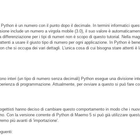
 Python è un numero con il punto dopo il decimale. In termini informatici ques
sione include un numero a virgola mobile (3.0), il suo valore è automaticamen
a differenziazione per i tipi di numeri non è scopo di questo tutorial. Nella mag
ttenti a usare il giusto tipo di numero per ogni applicazione. In Python è ben
on che si occupa dei vari dettagli. L'unica cosa di cui bisogna stare attenti è l
no interi (un tipo di numero senza decimali) Python esegue una divisione int
erienza di programmazione. Attualmente, per ovviare a questo si può fare co
i progettisti hanno deciso di cambiare questo comportamento in modo che i nuov
ano. Con la versione corrente di Python di Maemo 5 si può già utilizzare quest
remo più avanti di 'importazione'.
eguenti: