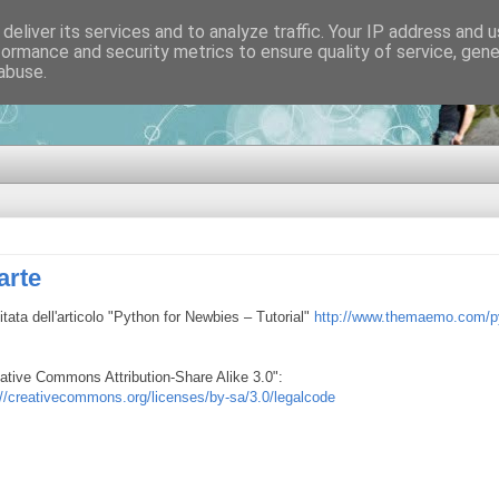
deliver its services and to analyze traffic. Your IP address and 
formance and security metrics to ensure quality of service, gen
di sviluppo software
abuse.
arte
sitata dell'articolo "Python for Newbies – Tutorial"
http://www.themaemo.com/p
Creative Commons Attribution-Share Alike 3.0":
://creativecommons.org/licenses/by-sa/3.0/legalcode