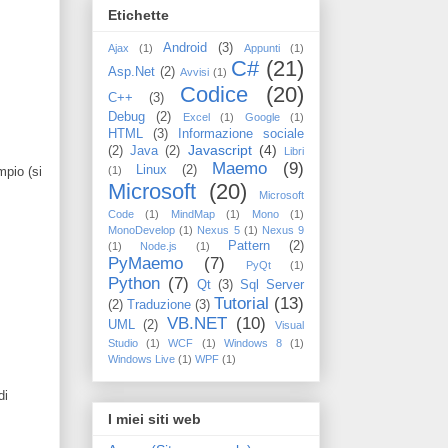
Etichette
Android
(3)
Ajax
(1)
Appunti
(1)
C#
(21)
Asp.Net
(2)
Avvisi
(1)
Codice
(20)
C++
(3)
Debug
(2)
Excel
(1)
Google
(1)
HTML
(3)
Informazione sociale
Javascript
(4)
(2)
Java
(2)
Libri
Maemo
(9)
Linux
(2)
(1)
mpio (si
Microsoft
(20)
Microsoft
Code
(1)
MindMap
(1)
Mono
(1)
MonoDevelop
(1)
Nexus 5
(1)
Nexus 9
Pattern
(2)
(1)
Node.js
(1)
PyMaemo
(7)
PyQt
(1)
Python
(7)
Qt
(3)
Sql Server
Tutorial
(13)
(2)
Traduzione
(3)
VB.NET
(10)
UML
(2)
Visual
Studio
(1)
WCF
(1)
Windows 8
(1)
Windows Live
(1)
WPF
(1)
di
I miei siti web