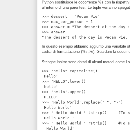
Python sostituisce le occorrenze %s con la rispettiva
all'interno di una parentesi. Le tuple verranno spiega
>>> dessert = "Pecan Pie"

>>> max_per_person = 1

>>> answer = "The dessert of the day i
>>> answer

In questo esempio abbiamo aggiunto una variabile strin
codici di formattazione (%s,%i). Guardare la document
Stringhe inoltre sono dotati di alcuni metodi come i 
>>> "hello".capitalize()

'Hello'

>>> "HELLO".lower()

'hello'

>>> 'hello'.upper()

'HELLO'

>>> 'Hello World'.replace(" ", "-")   
'Hello-World'

>>> ' Hello World '.lstrip()     #To s
'Hello World '

>>> ' Hello World '.rstrip()     #To s
' Hello World'
