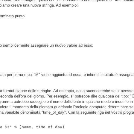
obbiamo creare una nuova stringa. Ad esempio:
terminato punto
siamo semplicemente assegnare un nuovo valore ad esso:
ta per prima e poi "M" viene aggiunto ad essa, e infine il risultato è assegna
 è la formattazione delle stringhe. Ad esempio, cosa succederebbe se si avesse
conda dell'ora del giorno. Per esempio, si potrebbe dire qualcosa del tipo: "
gramma potrebbe raccogliere il nome dell'utente in qualche modo e inserirlo in
dere il momento della giornata guardando l'orologio computer, determinare se
n una variabile denominata "time_of_day". Con la seguente riga nel vostro pro