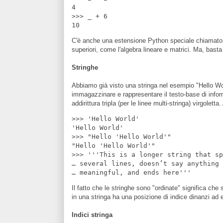
4

>>> _ + 6

C'è anche una estensione Python speciale chiamato 
superiori, come l'algebra lineare e matrici. Ma, basta
Stringhe
Abbiamo già visto una stringa nel esempio "Hello World
immagazzinare e rappresentare il testo-base di info
addirittura tripla (per le linee multi-stringa) virgolett
>>> 'Hello World'

'Hello World'

>>> "Hello 'Hello World'"

"Hello 'Hello World'"

>>> '''This is a longer string that sp
… several lines, doesn’t say anything

Il fatto che le stringhe sono "ordinate" significa ch
in una stringa ha una posizione di indice dinanzi ad 
Indici stringa