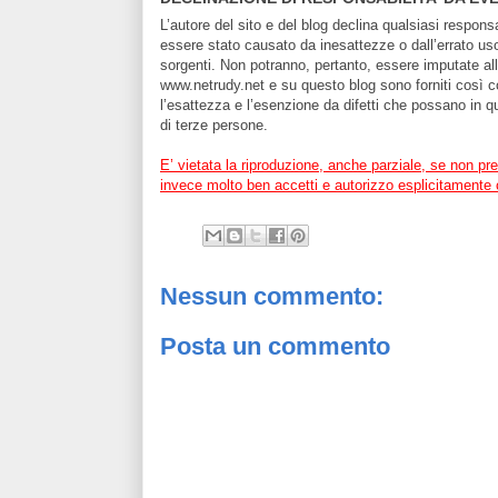
L’autore del sito e del blog declina qualsiasi respons
essere stato causato da inesattezze o dall’errato uso o
sorgenti. Non potranno, pertanto, essere imputate all’a
www.netrudy.net e su questo blog sono forniti così com
l’esattezza e l’esenzione da difetti che possano in qu
di terze persone.
E’ vietata la riproduzione, anche parziale, se non pr
invece molto ben accetti e autorizzo esplicitamente 
Nessun commento:
Posta un commento