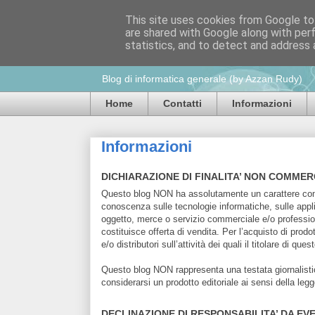
This site uses cookies from Google to 
are shared with Google along with per
Azzan blog: note 
statistics, and to detect and address 
Blog di informatica generale (by Azzan Rudy)
Home
Contatti
Informazioni
Informazioni
DICHIARAZIONE DI FINALITA’ NON COMMER
Questo blog NON ha assolutamente un carattere comm
conoscenza sulle tecnologie informatiche, sulle appl
oggetto, merce o servizio commerciale e/o professio
costituisce offerta di vendita. Per l’acquisto di prodot
e/o distributori sull’attività dei quali il titolare di q
Questo blog NON rappresenta una testata giornalisti
considerarsi un prodotto editoriale ai sensi della leg
DECLINAZIONE DI RESPONSABILITA’ DA EV