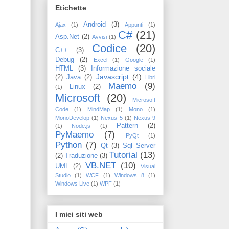
Etichette
Android
(3)
Ajax
(1)
Appunti
(1)
C#
(21)
Asp.Net
(2)
Avvisi
(1)
Codice
(20)
C++
(3)
Debug
(2)
Excel
(1)
Google
(1)
HTML
(3)
Informazione sociale
Javascript
(4)
(2)
Java
(2)
Libri
Maemo
(9)
Linux
(2)
(1)
Microsoft
(20)
Microsoft
Code
(1)
MindMap
(1)
Mono
(1)
MonoDevelop
(1)
Nexus 5
(1)
Nexus 9
Pattern
(2)
(1)
Node.js
(1)
PyMaemo
(7)
PyQt
(1)
Python
(7)
Qt
(3)
Sql Server
Tutorial
(13)
(2)
Traduzione
(3)
VB.NET
(10)
UML
(2)
Visual
Studio
(1)
WCF
(1)
Windows 8
(1)
Windows Live
(1)
WPF
(1)
I miei siti web