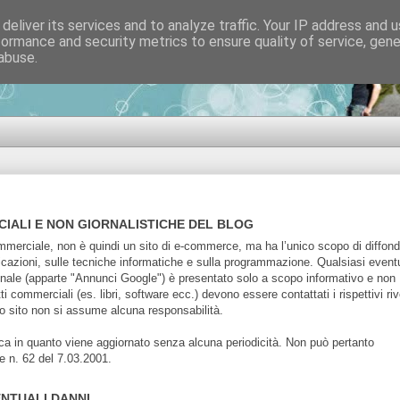
deliver its services and to analyze traffic. Your IP address and 
formance and security metrics to ensure quality of service, gen
di sviluppo software
abuse.
CIALI E NON GIORNALISTICHE DEL BLOG
erciale, non è quindi un sito di e-commerce, ma ha l’unico scopo di diffond
icazioni, sulle tecniche informatiche e sulla programmazione. Qualsiasi event
nale (apparte "Annunci Google") è presentato solo a scopo informativo e non
ti commerciali (es. libri, software ecc.) devono essere contattati i rispettivi riv
uesto sito non si assume alcuna responsabilità.
ca in quanto viene aggiornato senza alcuna periodicità. Non può pertanto
ge n. 62 del 7.03.2001.
ENTUALI DANNI