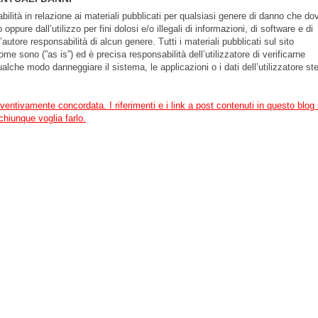
abilità in relazione ai materiali pubblicati per qualsiasi genere di danno che d
ppure dall’utilizzo per fini dolosi e/o illegali di informazioni, di software e di
utore responsabilità di alcun genere. Tutti i materiali pubblicati sul sito
e sono (”as is”) ed è precisa responsabilità dell’utilizzatore di verificarne
alche modo danneggiare il sistema, le applicazioni o i dati dell’utilizzatore st
eventivamente concordata. I riferimenti e i link a post contenuti in questo blog
chiunque voglia farlo.