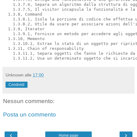
    1.3.7.4, Separa un algoritmo dalla struttura di ogg
    1.3.7.5, Il visitor incapsula la funzionalità e la 
  1.3.8, Command

    1.3.8.1, Isola la porzione di codice che effettua u
    1.3.8.2, Utile da usare per associare azioni dell'i
  1.3.9, Iterator

    1.3.9.1, Fornisce un metodo per accedere agli ogget
  1.3.10, Memento

    1.3.10.1, Estrae lo stato di un oggetto per riprist
  1.3.11, Chain of responsability

    1.3.11.1, Separa oggetti che fanno le richieste da 
Unknown
alle
17:00
Condividi
Nessun commento:
Posta un commento
‹
›
Home page