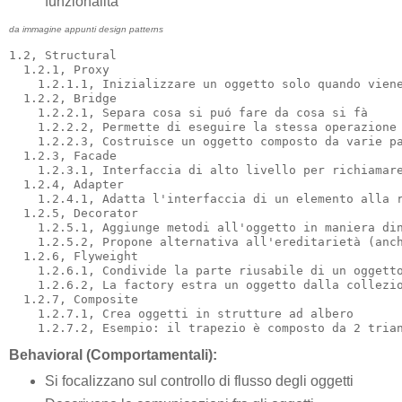
funzionalità
da immagine appunti design patterns
1.2, Structural

  1.2.1, Proxy

    1.2.1.1, Inizializzare un oggetto solo quando viene
  1.2.2, Bridge

    1.2.2.1, Separa cosa si puó fare da cosa si fà

    1.2.2.2, Permette di eseguire la stessa operazione 
    1.2.2.3, Costruisce un oggetto composto da varie pa
  1.2.3, Facade

    1.2.3.1, Interfaccia di alto livello per richiamare
  1.2.4, Adapter

    1.2.4.1, Adatta l'interfaccia di un elemento alla r
  1.2.5, Decorator

    1.2.5.1, Aggiunge metodi all'oggetto in maniera din
    1.2.5.2, Propone alternativa all'ereditarietà (anch
  1.2.6, Flyweight

    1.2.6.1, Condivide la parte riusabile di un oggetto
    1.2.6.2, La factory estra un oggetto dalla collezio
  1.2.7, Composite

    1.2.7.1, Crea oggetti in strutture ad albero

Behavioral (Comportamentali):
Si focalizzano sul controllo di flusso degli oggetti