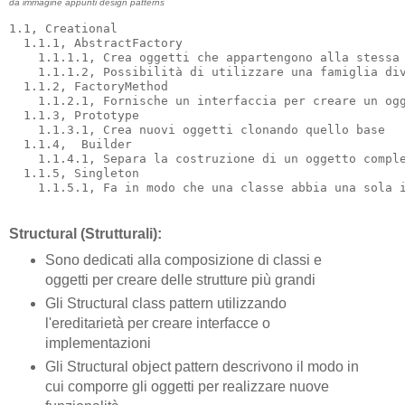
da immagine appunti design patterns
1.1, Creational

  1.1.1, AbstractFactory

    1.1.1.1, Crea oggetti che appartengono alla stessa 
    1.1.1.2, Possibilità di utilizzare una famiglia div
  1.1.2, FactoryMethod

    1.1.2.1, Fornische un interfaccia per creare un ogg
  1.1.3, Prototype

    1.1.3.1, Crea nuovi oggetti clonando quello base

  1.1.4,  Builder

    1.1.4.1, Separa la costruzione di un oggetto comple
  1.1.5, Singleton 

Structural (Strutturali):
Sono dedicati alla composizione di classi e
oggetti per creare delle strutture più grandi
Gli Structural class pattern utilizzando
l'ereditarietà per creare interfacce o
implementazioni
Gli Structural object pattern descrivono il modo in
cui comporre gli oggetti per realizzare nuove