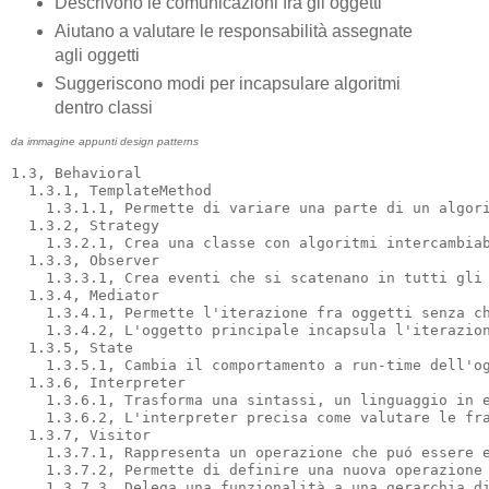
Descrivono le comunicazioni fra gli oggetti
Aiutano a valutare le responsabilità assegnate
agli oggetti
Suggeriscono modi per incapsulare algoritmi
dentro classi
da immagine appunti design patterns
1.3, Behavioral

  1.3.1, TemplateMethod

    1.3.1.1, Permette di variare una parte di un algori
  1.3.2, Strategy

    1.3.2.1, Crea una classe con algoritmi intercambiab
  1.3.3, Observer

    1.3.3.1, Crea eventi che si scatenano in tutti gli 
  1.3.4, Mediator

    1.3.4.1, Permette l'iterazione fra oggetti senza ch
    1.3.4.2, L'oggetto principale incapsula l'iterazion
  1.3.5, State

    1.3.5.1, Cambia il comportamento a run-time dell'og
  1.3.6, Interpreter

    1.3.6.1, Trasforma una sintassi, un linguaggio in e
    1.3.6.2, L'interpreter precisa come valutare le fra
  1.3.7, Visitor

    1.3.7.1, Rappresenta un operazione che puó essere e
    1.3.7.2, Permette di definire una nuova operazione 
    1.3.7.3, Delega una funzionalità a una gerarchia di